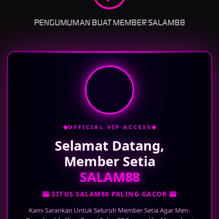
PENGUMUMAN BUAT MEMBER SALAM88
◆
◆
OFFICIAL VIP ACCESS
Selamat Datang,
Member Setia
SALAM88
🎰 SITUS SALAM88 PALING GACOR 🎰
Kami Sarankan Untuk Seluruh Member Setia Agar Men-