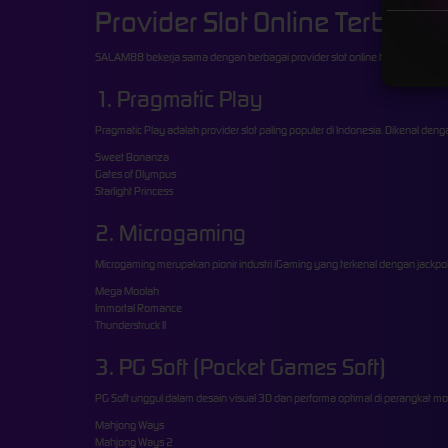
Provider Slot Online Terbaik
SALAM88 bekerja sama dengan berbagai provider slot online terbaik dunia yan
1. Pragmatic Play
Pragmatic Play adalah provider slot paling populer di Indonesia. Dikenal de
Sweet Bonanza
Gates of Olympus
Starlight Princess
2. Microgaming
Microgaming merupakan pionir industri iGaming yang terkenal dengan jackpot p
Mega Moolah
Immortal Romance
Thunderstruck II
3. PG Soft (Pocket Games Soft)
PG Soft unggul dalam desain visual 3D dan performa optimal di perangkat mob
Mahjong Ways
Mahjong Ways 2