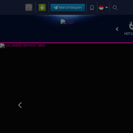
Main di Telegram
HOT 