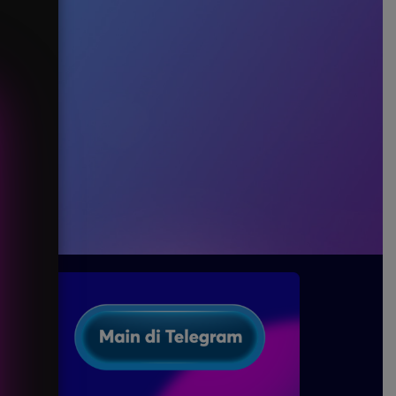
Pindai kode
untuk Und
Android A