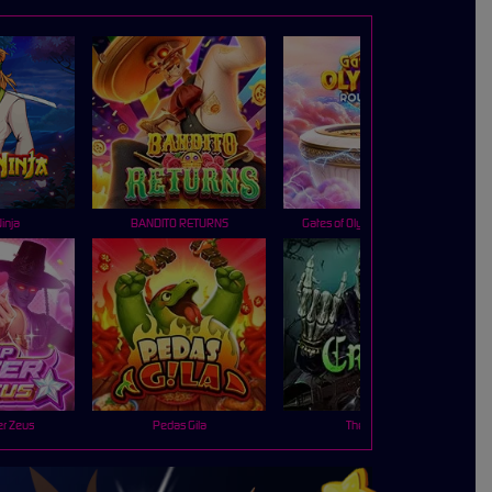
inja
BANDITO RETURNS
Gates of Olympus Roulette
r Zeus
Pedas Gila
The Crypt