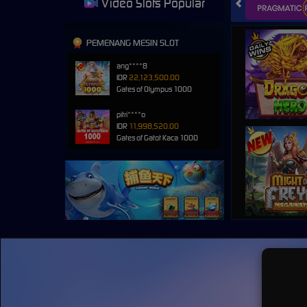
Video Slots Popular
PEMENANG MESIN SLOT
ang****8
IDR
22,123,500.00
Gates of Olympus 1000
pitri****o
IDR
11,998,520.00
Gates of Gatot Kaca 1000
yudipr****o
IDR
7,934,400.00
Gates of Olympus Super
Scatter
mal****a
IDR
6,423,970.00
Gates of Olympus 1000
j****1
IDR
4,144,000.00
Gates of Olympus 1000