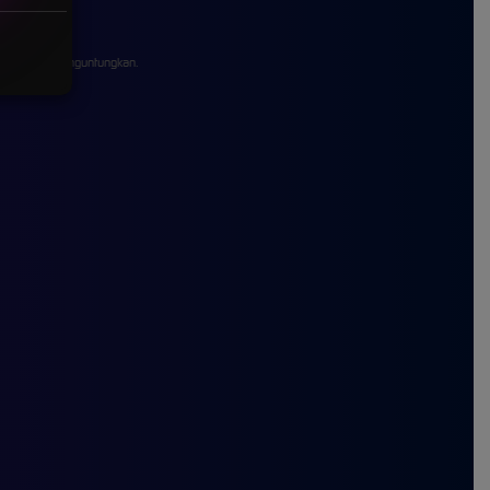
r bonus yang menguntungkan.