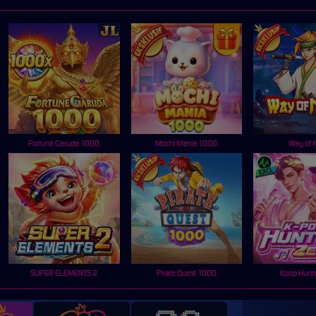
Fortune Garuda 1000
Mochi Mania 1000
Way of N
SUPER ELEMENTS 2
Pirate Quest 1000
Kpop Hunte