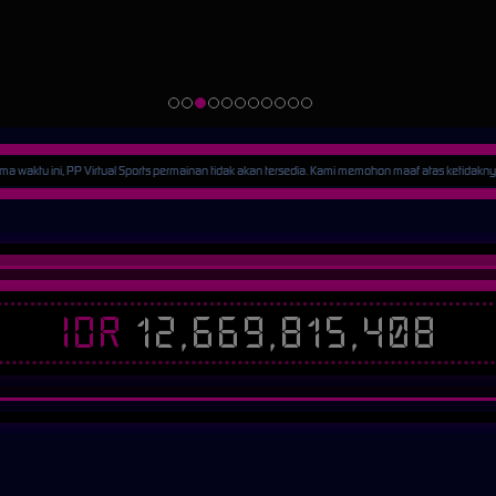
i, PP Virtual Sports permainan tidak akan tersedia. Kami memohon maaf atas ketidaknyamanan y
IDR
12,669,813,216