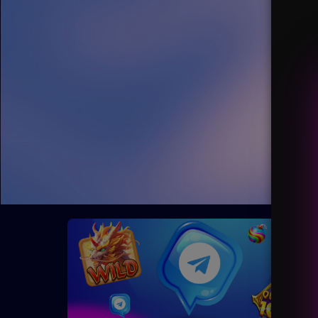
j****1
IDR
3,970,000.00
Gates of Olympus 1000
ke****f
IDR
3,118,000.00
Aztec Gems
top01****i
IDR
2,873,000.00
Starlight Princess™ 1000
j****1
IDR
2,798,000.00
Gates of Olympus 1000
j****1
IDR
2,530,500.00
Gates of Olympus 1000