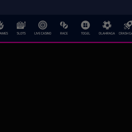
GAMES
SLOTS
LIVE CASINO
RACE
TOGEL
OLAHRAGA
CRASH 