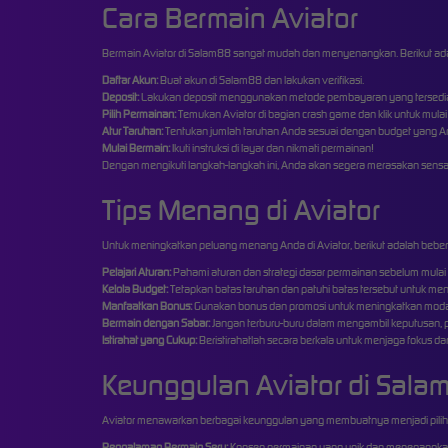
Cara Bermain Aviator
Bermain Aviator di Salam88 sangat mudah dan menyenangkan. Berikut ad
Daftar Akun:
Buat akun di Salam88 dan lakukan verifikasi.
Deposit:
Lakukan deposit menggunakan metode pembayaran yang tersedi
Pilih Permainan:
Temukan Aviator di bagian crash game dan klik untuk mulai
Atur Taruhan:
Tentukan jumlah taruhan Anda sesuai dengan budget yang And
Mulai Bermain:
Ikuti instruksi di layar dan nikmati permainan!
Dengan mengikuti langkah-langkah ini, Anda akan segera merasakan sensas
Tips Menang di Aviator
Untuk meningkatkan peluang menang Anda di Aviator, berikut adalah beber
Pelajari Aturan:
Pahami aturan dan strategi dasar permainan sebelum mulai 
Kelola Budget:
Tetapkan batas taruhan dan patuhi batas tersebut untuk men
Manfaatkan Bonus:
Gunakan bonus dan promosi untuk meningkatkan moda
Bermain dengan Sabar:
Jangan terburu-buru dalam mengambil keputusan, p
Istirahat yang Cukup:
Beristirahatlah secara berkala untuk menjaga fokus da
Keunggulan Aviator di Sala
Aviator menawarkan berbagai keunggulan yang membuatnya menjadi piliha
Pengalaman Bermain Seru:
Konsep permainan yang unik dan menegangka