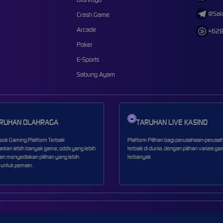
@Sala
Crash Game
Arcade
+62
Poker
E-Sports
Sabung Ayam
RUHAN OLAHRAGA
TARUHAN LIVE KASINO
ook Gaming Platform Terbaik
Platform Pilihan bagi perusahaan-perusa
kan lebih banyak game, odds yang lebih
terbaik di dunia, dengan pilihan variasi g
 dan menyediakan pilihan yang lebih
terbanyak
untuk pemain.