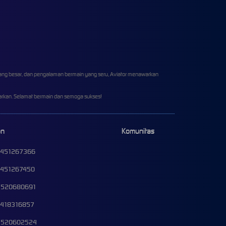
ang besar, dan pengalaman bermain yang seru, Aviator menawarkan
warkan. Selamat bermain dan semoga sukses!
an
Komunitas
7451267366
7451267450
7520680691
7418316857
7520602524