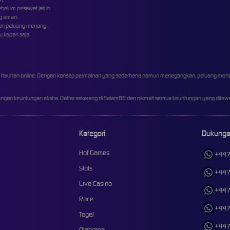
belum pesawat jatuh.
g aman.
an peluang menang.
 kapan saja.
mar taruhan online. Dengan konsep permainan yang sederhana namun menegangkan, peluang men
dengan keuntungan ekstra. Daftar sekarang di Salam88 dan nikmati semua keuntungan yang dita
Kategori
Dukung
Hot Games
+44
Slots
+44
Live Casino
+44
Race
+44
Togel
+44
Olahraga