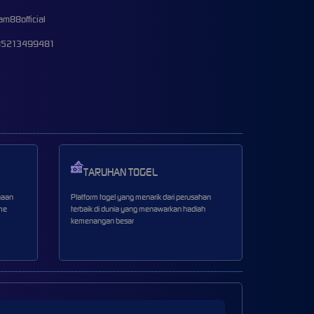
m88official
85213499481
TARUHAN TOGEL
haan
Platform togel yang menarik dari perusahan
ame
terbaik di dunia yang menawarkan hadiah
kemenangan besar