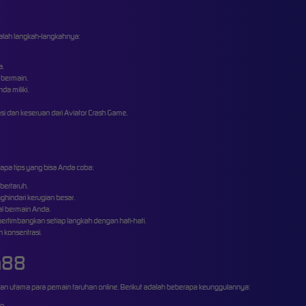
alah langkah-langkahnya:
a.
 bermain.
a miliki.
i dan keseruan dari Aviator Crash Game.
apa tips yang bisa Anda coba:
bertaruh.
ghindari kerugian besar.
l bermain Anda.
ertimbangkan setiap langkah dengan hati-hati.
n konsentrasi.
m88
n utama para pemain taruhan online. Berikut adalah beberapa keunggulannya:
n.