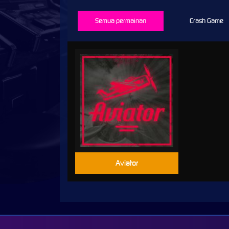
Semua permainan
Crash Game
Aviator