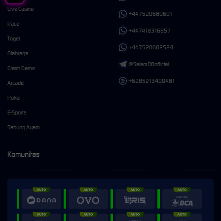
Live Casino
+447520680691
Race
+447418316857
Togel
+447520602524
Olahraga
@Salam88official
Crash Game
+6285213499481
Arcade
Poker
E-Sports
Sabung Ayam
Komunitas