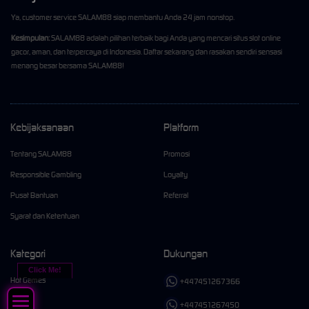
Ya, customer service SALAM88 siap membantu Anda 24 jam nonstop.
Kesimpulan:
SALAM88 adalah pilihan terbaik bagi Anda yang mencari situs slot online
gacor, aman, dan terpercaya di Indonesia. Daftar sekarang dan rasakan sendiri sensasi
menang besar bersama SALAM88!
Kebijaksanaan
Platform
Tentang SALAM88
Promosi
Responsible Gambling
Loyalty
Pusat Bantuan
Referral
Syarat dan Ketentuan
Kategori
Dukungan
Click Me!
Hot Games
+447451267366
Slots
+447451267450