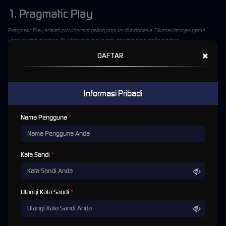
1. Pragmatic Play
Pragmatic Play adalah provider slot paling populer di Indonesia. Dikenal dengan game
yang mudah menang, fitur free spin melimpah, dan tampilan grafis modern.
×
DAFTAR
Sweet Bonanza
Gates of Olympus
Starlight Princess
Informasi Pribadi
2. Microgaming
Microgaming merupakan pionir industri iGaming yang terkenal dengan jackpot progresif
Nama Pengguna
terbesar di dunia.
Mega Moolah
Immortal Romance
Kata Sandi
Thunderstruck II
3. PG Soft (Pocket Games Soft)
Ulangi Kata Sandi
PG Soft unggul dalam desain visual 3D dan performa optimal di perangkat mobile.
Mahjong Ways
Mahjong Ways 2