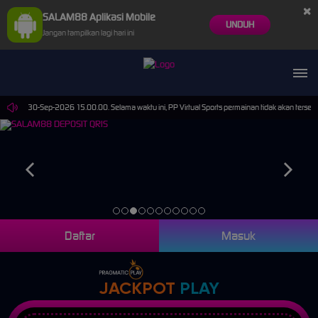
×
SALAM88 Aplikasi Mobile
UNDUH
Jangan tampilkan lagi hari ini
ampai 30-Sep-2026 15.00.00. Selama waktu ini, PP Virtual Sports permainan tidak akan tersed
Daftar
Masuk
JACKPOT
PLAY